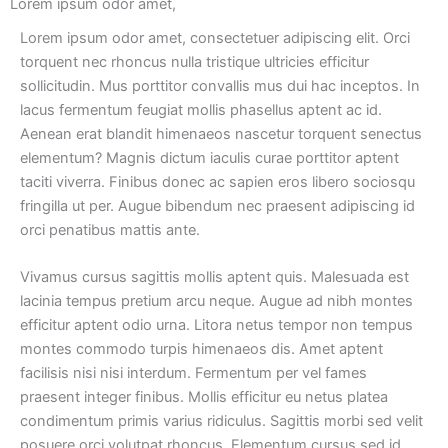
Lorem ipsum odor amet,
Lorem ipsum odor amet, consectetuer adipiscing elit. Orci
torquent nec rhoncus nulla tristique ultricies efficitur
sollicitudin. Mus porttitor convallis mus dui hac inceptos. In
lacus fermentum feugiat mollis phasellus aptent ac id.
Aenean erat blandit himenaeos nascetur torquent senectus
elementum? Magnis dictum iaculis curae porttitor aptent
taciti viverra. Finibus donec ac sapien eros libero sociosqu
fringilla ut per. Augue bibendum nec praesent adipiscing id
orci penatibus mattis ante.
Vivamus cursus sagittis mollis aptent quis. Malesuada est
lacinia tempus pretium arcu neque. Augue ad nibh montes
efficitur aptent odio urna. Litora netus tempor non tempus
montes commodo turpis himenaeos dis. Amet aptent
facilisis nisi nisi interdum. Fermentum per vel fames
praesent integer finibus. Mollis efficitur eu netus platea
condimentum primis varius ridiculus. Sagittis morbi sed velit
posuere orci volutpat rhoncus. Elementum cursus sed id