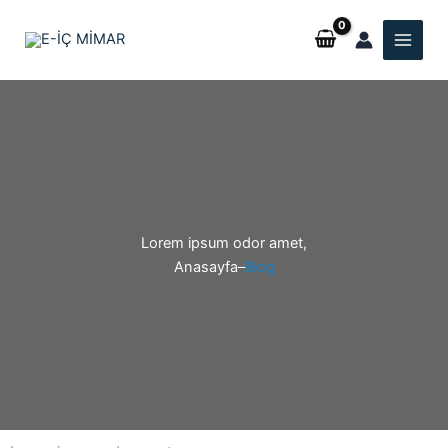
İçeriğe
atla
Lorem ipsum odor amet,
Anasayfa
–
Blog