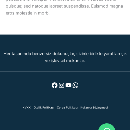
quisque; sed natoque laoreet suspendisse. Euismod magna
eros molestie in morbi.
Her tasarımda benzersiz dokunuşlar, sizinle birlikte yaratılan şık
ve işlevsel mekanlar.
Facebook
Instagram
YouTube
WhatsApp
KVKK
Gizlilik Politikası
Çerez Politikası
Kullanıcı Sözleşmesi