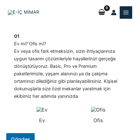
İçeriğe
atla
01
Ev mi? Ofis mi?
Ev veya ofis fark etmeksizin, sizin ihtiyaçlarınıza
uygun tasarım çözümleriyle hayallerinizi gerçeğe
dönüştürüyoruz. Basic, Pro ve Premium
paketlerimizle, yaşam alanınızı ya da çalışma
ortamınızı dilediğiniz gibi planlayabilirsiniz. Kişisel
dokunuşlarla size özel mekanlar yaratmak için
ekibimiz her adımda yanınızda.
E
v
m
i
Ev
Ofis
?
O
f
Gönder