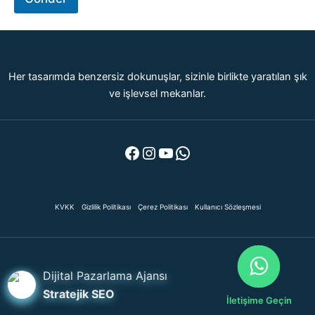
i
s
m
i
?
Her tasarımda benzersiz dokunuşlar, sizinle birlikte yaratılan şık
ve işlevsel mekanlar.
Facebook
Instagram
YouTube
WhatsApp
KVKK
Gizlilik Politikası
Çerez Politikası
Kullanıcı Sözleşmesi
Dijital Pazarlama Ajansı
Stratejik SEO
İletişime Geçin