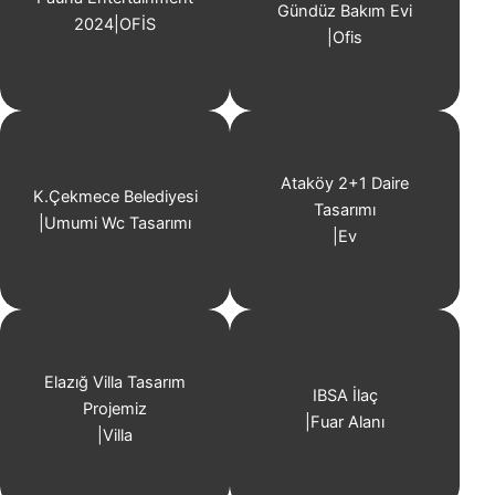
Gündüz Bakım Evi
2024
|
OFİS
|
Ofis
Ataköy 2+1 Daire
K.Çekmece Belediyesi
Tasarımı
|
Umumi Wc Tasarımı
|
Ev
Elazığ Villa Tasarım
IBSA İlaç
Projemiz
|
Fuar Alanı
|
Villa