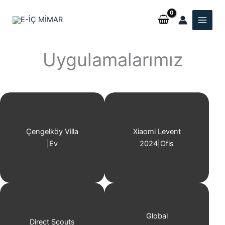
İçeriğe
atla
Uygulamalarımız
Çengelköy Villa
Xiaomi Levent
|
Ev
2024
|
Ofis
Global
Direct Scouts