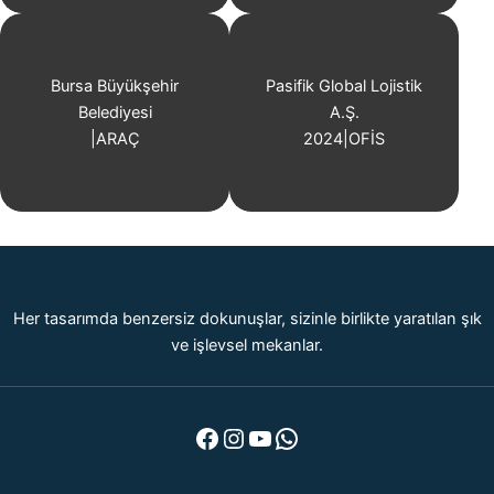
Bursa Büyükşehir
Pasifik Global Lojistik
Belediyesi
A.Ş.
|
ARAÇ
2024
|
OFİS
Her tasarımda benzersiz dokunuşlar, sizinle birlikte yaratılan şık
ve işlevsel mekanlar.
Facebook
Instagram
YouTube
WhatsApp