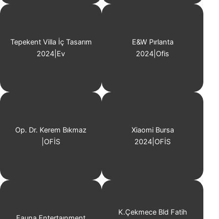
Tepekent Villa İç Tasarım
E&W Pırlanta
2024
|
Ev
2024
|
Ofis
Op. Dr. Kerem Bıkmaz
Xiaomi Bursa
|
OFİS
2024
|
OFİS
K.Çekmece Bld Fatih
Fauna Entertaınment