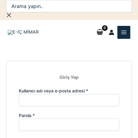
Arama
Gerekli
Gerekli
İçeriğe
yapın..
atla
Giriş Yap
Kullanıcı adı veya e-posta adresi
*
Parola
*