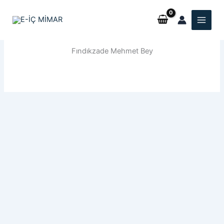
İçeriğe
atla
Fındıkzade Mehmet Bey