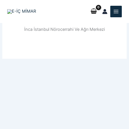
İçeriğe
atla
İnca İstanbul Nörocerrahi Ve Ağrı Merkezi