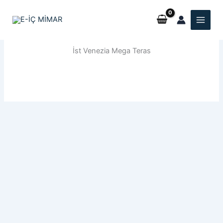
İçeriğe
atla
İst Venezia Mega Teras