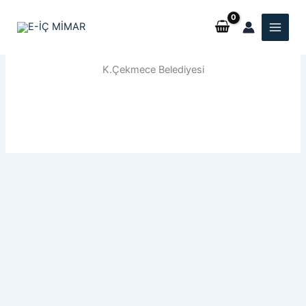
İçeriğe
atla
K.Çekmece Belediyesi