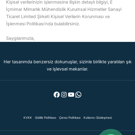
Kişisel verilerinizin işlenmesine ilişkin detaylı bilgiyi, E
İçmimar Mimarlık Mühendislik Kurumsal Hizmetler Sanayi
Ticaret Limited Şirketi Kişisel Verilerin Korunması ve
İşlenmesi Politikası’nda bulabilirsiniz.
Saygılarımızla,
Her tasarımda benzersiz dokunuşlar, sizinle birlikte yaratılan şık
ve işlevsel mekanlar.
Facebook
Instagram
YouTube
WhatsApp
KVKK
Gizlilik Politikası
Çerez Politikası
Kullanıcı Sözleşmesi