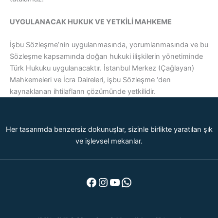
UYGULANACAK HUKUK VE YETKİLİ MAHKEME
İşbu Sözleşme’nin uygulanmasında, yorumlanmasında ve bu
Sözleşme kapsamında doğan hukuki ilişkilerin yönetiminde
Türk Hukuku uygulanacaktır. İstanbul Merkez (Çağlayan)
Mahkemeleri ve İcra Daireleri, işbu Sözleşme ‘den
kaynaklanan ihtilafların çözümünde yetkilidir.
Her tasarımda benzersiz dokunuşlar, sizinle birlikte yaratılan şık
ve işlevsel mekanlar.
Facebook
Instagram
YouTube
WhatsApp